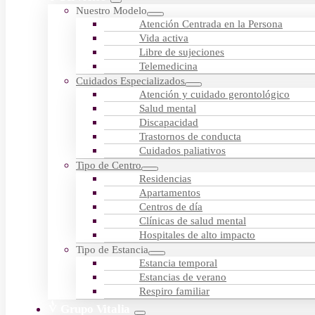
Nuestro Modelo
Atención Centrada en la Persona
Vida activa
Libre de sujeciones
Telemedicina
Cuidados Especializados
Atención y cuidado gerontológico
Salud mental
Discapacidad
Trastornos de conducta
Cuidados paliativos
Tipo de Centro
Residencias
Apartamentos
Centros de día
Clínicas de salud mental
Hospitales de alto impacto
Tipo de Estancia
Estancia temporal
Estancias de verano
Respiro familiar
Grupo Vitalia