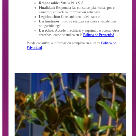
Responsable:
Vitalia Plus S.A.
Finalidad:
Responder las consultas planteadas por el
usuario y enviarle la información solicitada
Legitimación:
Consentimiento del usuario
Destinatarios:
Solo se realizan cesiones si existe una
obligación legal.
Derechos:
Acceder, rectificar y suprimir, así como otros
derechos, como se indica en la
Política de Privacidad
Puede consultar la información completa en nuestra
Política de
Privacidad
.