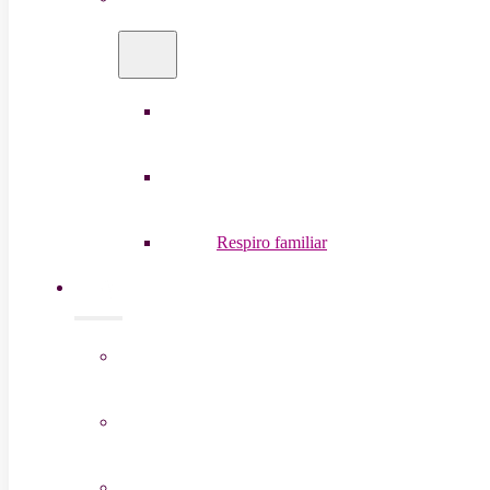
Estancia temporal
Estancias de verano
Respiro familiar
Ayudas y Trámites
Preguntas Frecuentes
Ley de Dependencia
Asesoramiento gratuito