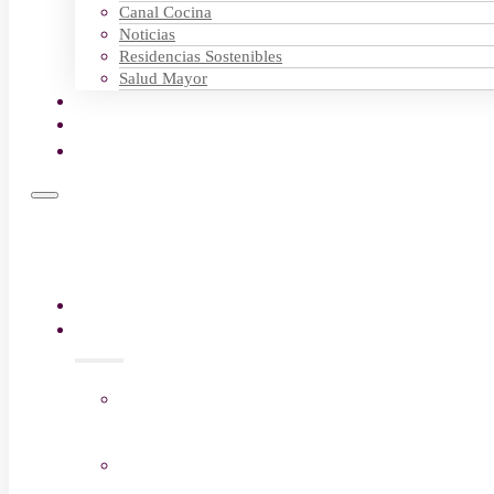
Canal Cocina
Noticias
Residencias Sostenibles
Salud Mayor
Empleo
FAQs
Contactar
Residencias
Neurorehabilitación
Centros
Patologías