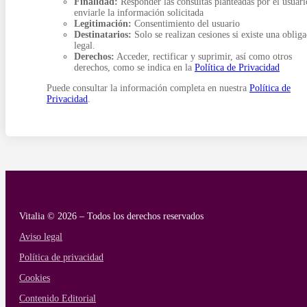
Finalidad:
Responder las consultas planteadas por el usuari
enviarle la información solicitada
Legitimación:
Consentimiento del usuario
Destinatarios:
Solo se realizan cesiones si existe una oblig
legal.
Derechos:
Acceder, rectificar y suprimir, así como otros
derechos, como se indica en la
Política de Privacidad
Puede consultar la información completa en nuestra
Política de
Privacidad
.
Vitalia © 2026 – Todos los derechos reservados
Aviso legal
Política de privacidad
Cookies
Contenido Editorial